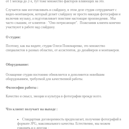
от 1 месяца до 2-х, тут тоже множество факторов влияющих на это.
ПРЕДСВАДЕБНАЯ ФОТОСЕССИЯ
Случается нам изготавливать и слайдшоу, в этом деле студия сотрудничает с
видео-монтажером, который делает слайдшоу не просто накидав фотографии и
ОТЗЫВЫ
включив музыку, а подготавливает поистине настоящие произведения.. Мы
часто слышим, от клиентов : "Оно потрясающее". Пожелания клиента конечно
участвуют в работе над слайдшоу.
БЛОГ
О студии:
Поэтому, как вы видите, студия Олеси Пономаренко, это множество
КЛИЕНТАМ
специалистов в разных областях, от ассистентов, до дизайнеров и монтажеров.
КОНТАКТЫ
Оборудование:
Оснащение студии постоянно обновляется и дополняется новейшим
оборудованием, требуемой для качественной работы.
Философия работы :
Качество и смысл, эмоции и культура в фотографии прежде всего.
Что клиент получает на выходе :
Стандартная договоренность предполагает, получение фотографий в
формате JPG, максимального качества. Естественно, мы можем
говорить и о другом ;