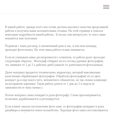
ГЛАВНАЯ
О ФОТОГРАФЕ
В нашей работе, прежде всего мы хотим достичь высокого качества проделанной
работы и получить ваши положительные отзывы. На этой странице я описала
СВАДЕБНАЯ ФОТОГРАФИЯ
некоторые подробности нашей работы.. Если вас они интересуют, то текст ниже
покажется вам полезным.
Подписав с вами договор, в назначенный день и час, я или моя команда,
ДЕТСКАЯ ФОТОГРАФИЯ
проводит фотосъемку. На этом наша работа только начинается.
Если не учитывать иные договоренности с клиентом, то работа далее проходит
БИЗНЕС-ФОТОГРАФИЯ
следующим образом : Фотограф отбирает на его взгляд удачные фотографии,
это занимает от 2 до 3 х рабочих дней (зависит от длительности фотосъемки).
ИНФОРМАЦИЯ
Далее материал предается техническому корректору, который максимально
качественно обрабатывает фотографии. Обработка фотографий это ее цвет,
КОНЦЕПЦИЯ РАБОТЫ
контраст да и еще много чего, непонятного обывателю, но так сильно влияющее
на восприятие картинки. Такая работа длится от 1 дня до 2-х недель (в
СВАДЕБНАЯ ФОТОГРАФИЯ
зависимости от типа съемки ).
ФОТОСЪЕМКА: ДЕНЬ РОЖДЕНИЯ
Потом материал снова попадает в руки фотографу. Снова просматривается,
возможно дорабатывается и ретушируется.
ФОТОСЪЕМКА: LoveStory , семейная
Если клиент заказал изготовление фото книг, то фотографии попадают в руки
ФОТОСЪЕМКА: КРЕЩЕНИЯ
дизайнера и начинается новое волшебство. Хорошая фото книга изготавливается