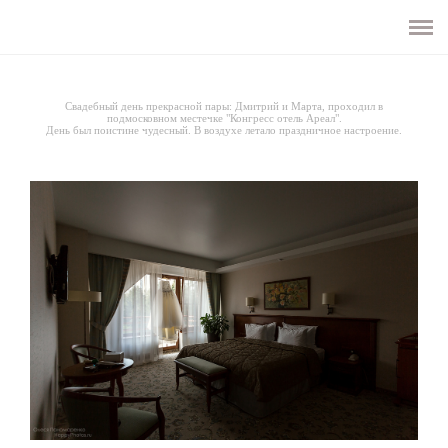
ГЛАВНАЯ
О ФОТОГРАФЕ
Свадебный день прекрасной пары: Дмитрий и Марта, проходил в
подмосковном местечке "Конгресс отель Ареал".
День был поистине чудесный. В воздухе летало праздничное настроение.
СВАДЕБНАЯ ФОТОГРАФИЯ
ДЕТСКАЯ ФОТОГРАФИЯ
БИЗНЕС-ФОТОГРАФИЯ
ИНФОРМАЦИЯ
ОТЗЫВЫ
БЛОГ
КЛИЕНТАМ